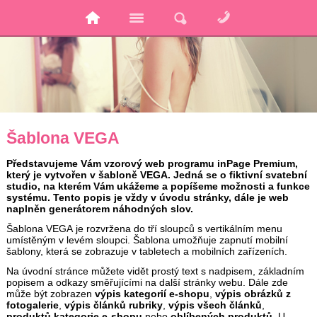
Šablona VEGA
Představujeme Vám vzorový web programu inPage Premium,
který je vytvořen v šabloně VEGA. Jedná se o fiktivní svatební
studio, na kterém Vám ukážeme a popíšeme možnosti a funkce
systému. Tento popis je vždy v úvodu stránky, dále je web
naplněn generátorem náhodných slov.
Šablona VEGA je rozvržena do tří sloupců s vertikálním menu
umístěným v levém sloupci. Šablona umožňuje zapnutí mobilní
šablony, která se zobrazuje v tabletech a mobilních zařízeních.
Na úvodní stránce můžete vidět prostý text s nadpisem, základním
popisem a odkazy směřujícími na další stránky webu. Dále zde
může být zobrazen
výpis kategorií e-shopu
,
výpis obrázků z
fotogalerie
,
výpis článků rubriky
,
výpis všech článků
,
produktů kategorie e-shopu
nebo
oblíbených produktů
. U