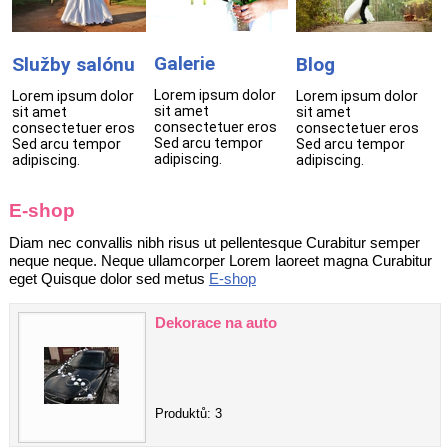
Galerie
Služby salónu
Blog
Lorem ipsum dolor
Lorem ipsum dolor
Lorem ipsum dolor
sit amet
sit amet
sit amet
consectetuer eros
consectetuer eros
consectetuer eros
Sed arcu tempor
Sed arcu tempor
Sed arcu tempor
adipiscing.
adipiscing.
adipiscing.
E-shop
Diam nec convallis nibh risus ut pellentesque Curabitur semper
neque neque. Neque ullamcorper Lorem laoreet magna Curabitur
eget Quisque dolor sed metus
E-shop
Dekorace na auto
Produktů: 3