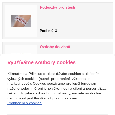
Podvazky pro štěstí
Produktů: 3
Ozdoby do vlasů
Využíváme soubory cookies
Produktů: 4
Kliknutím na Přijmout cookies dáváte souhlas s uložením
vybraných cookies (nutné, preferenční, výkonnostní,
marketingové). Cookies používáme pro lepší fungování
našeho webu, měření jeho výkonnosti a cílení a personalizaci
Kontakt
reklam. To jaké cookies budou uloženy, můžete svobodně
Svatební studio Forever
+420 123 456 789
rozhodnout pod tlačítkem Upravit nastavení.
Nekonečná 1024, 123 00
info@ssforever.cz
Prohlášení o cookies.
Praha
Copyright © 2026 Svatební studio Forever