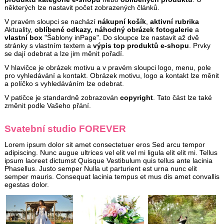
některých lze nastavit počet zobrazených článků.
V pravém sloupci se nachází
nákupní košík
,
aktivní rubrika
Aktuality,
oblíbené odkazy, náhodný obrázek fotogalerie
a
vlastní box
"Šablony inPage". Do sloupce lze nastavit až dvě
stránky s vlastním textem a
výpis top produktů e-shopu
. Prvky
se dají odebrat a lze jim měnit pořadí.
V hlavičce je obrázek motivu a v pravém sloupci logo, menu, pole
pro vyhledávání a kontakt. Obrázek motivu, logo a kontakt lze měnit
a políčko s vyhledáváním lze odebrat.
V patičce je standardně zobrazován
copyright
. Tato část lze také
změnit podle Vašeho přání.
Svatební studio FOREVER
Lorem ipsum dolor sit amet consectetuer eros Sed arcu tempor
adipiscing. Nunc augue ultrices vel elit vel mi ligula elit elit mi. Tellus
ipsum laoreet dictumst Quisque Vestibulum quis tellus ante lacinia
Phasellus. Justo semper Nulla ut parturient est urna nunc elit
semper mauris. Consequat lacinia tempus et mus dis amet convallis
egestas dolor.