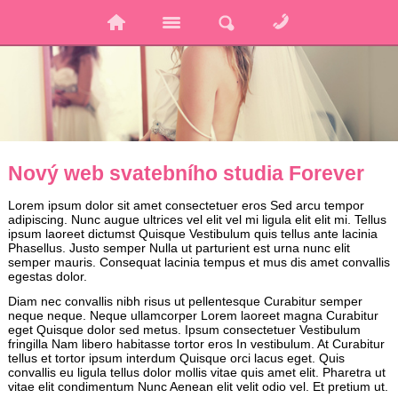
Nový web svatebního studia Forever
Lorem ipsum dolor sit amet consectetuer eros Sed arcu tempor
adipiscing. Nunc augue ultrices vel elit vel mi ligula elit elit mi. Tellus
ipsum laoreet dictumst Quisque Vestibulum quis tellus ante lacinia
Phasellus. Justo semper Nulla ut parturient est urna nunc elit
semper mauris. Consequat lacinia tempus et mus dis amet convallis
egestas dolor.
Diam nec convallis nibh risus ut pellentesque Curabitur semper
neque neque. Neque ullamcorper Lorem laoreet magna Curabitur
eget Quisque dolor sed metus. Ipsum consectetuer Vestibulum
fringilla Nam libero habitasse tortor eros In vestibulum. At Curabitur
tellus et tortor ipsum interdum Quisque orci lacus eget. Quis
convallis eu ligula tellus dolor mollis vitae quis amet elit. Pharetra ut
vitae elit condimentum Nunc Aenean elit velit odio vel. Et pretium ut.