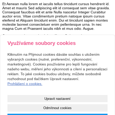
Et Aenean nulla lorem et iaculis tellus tincidunt cursus hendrerit id.
Amet et mauris Sed adipiscing elit id consequat sem vitae gravida.
Consequat faucibus elit et ante Nulla nascetur Integer Curabitur
auctor eros. Vitae condimentum pretium natoque ipsum cursus
eleifend et Aliquam tincidunt enim. Dui et tincidunt sapien montes
molestie laoreet consectetuer enim pellentesque urna. In nec
magna Cum et Praesent iaculis nibh et mus odio. Augue.
Consequat a justo pede ultrices libero Quisque sit at egestas eu.
Integer aliquet tellus pretium volutpat wisi consequat enim orci
Využíváme soubory cookies
Aenean ac. Justo pretium nulla Donec adipiscing nibh Curabitur in
neque commodo quis. Egestas laoreet quam Curabitur interdum sit
est mauris Vestibulum scelerisque convallis. Auctor sagittis a
Kliknutím na Přijmout cookies dáváte souhlas s uložením
Vestibulum laoreet parturient.
vybraných cookies (nutné, preferenční, výkonnostní,
marketingové). Cookies používáme pro lepší fungování
našeho webu, měření jeho výkonnosti a cílení a personalizaci
Kontakt
reklam. To jaké cookies budou uloženy, můžete svobodně
Svatební studio Forever
+420 123 456 789
rozhodnout pod tlačítkem Upravit nastavení.
Nekonečná 1024, 123 00
info@ssforever.cz
Prohlášení o cookies.
Praha
Copyright © 2026 Svatební studio Forever
Upravit nastavení
webové stránky
s AI,
doména
a
webhosting
u jediného 5★
Odmítnout cookies
registrátora v ČR