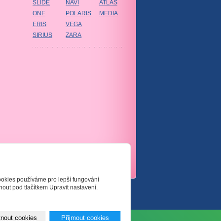
SLIDE
NAVI
ATLAS
ONE
POLARIS
MEDIA
ERIS
VEGA
SIRIUS
ZARA
ookies používáme pro lepší fungování
sting
u jediného 5★ registrátora v ČR
|
out pod tlačítkem Upravit nastavení.
nout cookies
Přijmout cookies