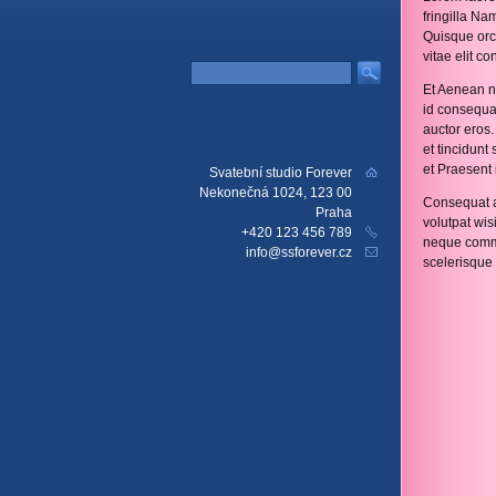
fringilla Na
Quisque orci
vitae elit c
Et Aenean nu
id consequat
auctor eros
et tincidun
et Praesent 
Svatební studio Forever
Nekonečná 1024, 123 00
Consequat a 
Praha
volutpat wis
+420 123 456 789
neque commo
info@ssforever.cz
scelerisque 