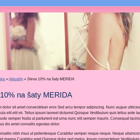
nka
»
Aktuality
» Sleva 10% na šaty MERIDA
 10% na šaty MERIDA
 dolor sit amet consectetuer eros Sed arcu tempor adipiscing. Nunc augue ultrices
igula elit elit mi. Tellus ipsum laoreet dictumst Quisque Vestibulum quis tellus ante la
usto semper Nulla ut parturient est urna nunc elit semper mauris. Consequat lacini
s dis amet convallis egestas dolor.
nvallis nibh risus ut pellentesque Curabitur semper neque neque. Neque ullamcor
et magna Curabitur eget Quisque dolor sed metus. Ipsum consectetuer Vestibulum