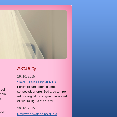
Aktuality
19. 10. 2015
Sleva 10% na šaty MERIDA
Lorem ipsum dolor sit amet
 vel
consectetuer eros Sed arcu tempor
cinia
adipiscing. Nunc augue ultrices vel
a
elit vel mi ligula elit elit mi.
19. 10. 2015
per
Nový web svatebního studia