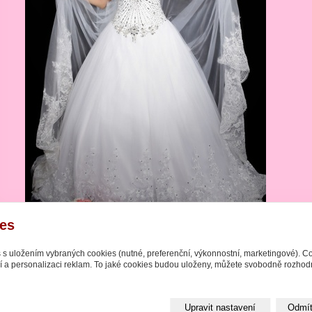
es
s s uložením vybraných cookies (nutné, preferenční, výkonnostní, marketingové). C
 2026 Svatební studio Forever
|
inPage -
webové stránky
s AI,
doména
a
webho
í a personalizaci reklam. To jaké cookies budou uloženy, můžete svobodně rozhodn
Upravit nastavení
Odmít