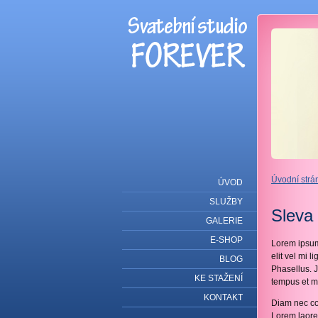
Úvodní strá
ÚVOD
SLUŽBY
Sleva
GALERIE
E-SHOP
Lorem ipsum
elit vel mi l
BLOG
Phasellus. J
KE STAŽENÍ
tempus et mu
KONTAKT
Diam nec co
Lorem laore