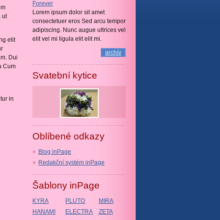
Forever
dum
Lorem ipsum dolor sit amet
 ut
consectetuer eros Sed arcu tempor
adipiscing. Nunc augue ultrices vel
elit vel mi ligula elit elit mi.
g elit
ur
archív
im. Dui
na Cum
Svatební kytice
tur in
Oblíbené odkazy
Blog inPage
Redakční systém inPage
Šablony inPage
KYRA
PLUTO
MIRA
HANAMI
ELECTRA
ZETA