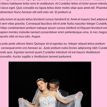
m libero habitasse tortor eros In vestibulum. At Curabitur tellus et tortor ipsum inter
 lacus eget. Quis convallis eu ligula tellus dolor mollis vitae quis amet elit. Pharetra
ondimentum Nunc Aenean elit velit odio vel. Et pretium ut.
lla lorem et iaculis tellus tincidunt cursus hendrerit id. Amet et mauris Sed adipiscin
 sem vitae gravida. Consequat faucibus elit et ante Nulla nascetur Integer Curabit
. Vitae condimentum pretium natoque ipsum cursus eleifend et Aliquam tincidunt en
t sapien montes molestie laoreet consectetuer enim pellentesque urna. In nec mag
iaculis nibh et mus odio. Augue.
justo pede ultrices libero Quisque sit at egestas eu. Integer aliquet tellus pretium
i consequat enim orci Aenean ac. Justo pretium nulla Donec adipiscing nibh Curabi
do quis. Egestas laoreet quam Curabitur interdum sit est mauris Vestibulum
convallis. Auctor sagittis a Vestibulum laoreet parturient.