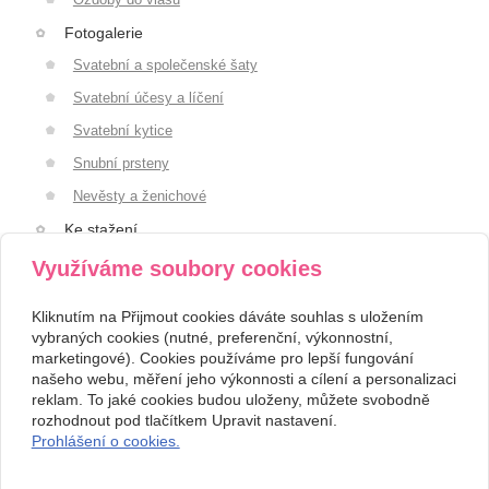
Fotogalerie
Svatební a společenské šaty
Svatební účesy a líčení
Svatební kytice
Snubní prsteny
Nevěsty a ženichové
Ke stažení
Registrace uživatele
Využíváme soubory cookies
Vyhledávání
Kliknutím na Přijmout cookies dáváte souhlas s uložením
Mapa webu
vybraných cookies (nutné, preferenční, výkonnostní,
marketingové). Cookies používáme pro lepší fungování
našeho webu, měření jeho výkonnosti a cílení a personalizaci
Kontakt
reklam. To jaké cookies budou uloženy, můžete svobodně
Svatební studio Forever
+420 123 456 789
rozhodnout pod tlačítkem Upravit nastavení.
Nekonečná 1024, 123 00
info@ssforever.cz
Prohlášení o cookies.
Praha
Copyright © 2026 Svatební studio Forever